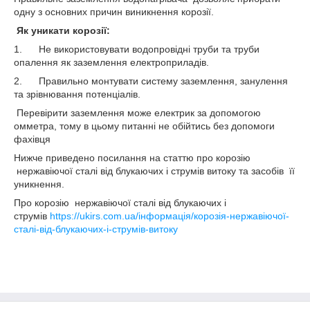
одну з основних причин виникнення корозії.
Як уникати корозії:
1. Не використовувати водопровідні труби та труби
опалення як заземлення електроприладів.
2. Правильно монтувати систему заземлення, занулення
та зрівнювання потенціалів.
Перевірити заземлення може електрик за допомогою
омметра, тому в цьому питанні не обійтись без допомоги
фахівця
Нижче приведено посилання на статтю про корозію
нержавіючої сталі від блукаючих і струмів витоку та засобів її
уникнення.
Про корозію нержавіючої сталі від блукаючих і
струмів
https://ukirs.com.ua/інформація/корозія-нержавіючої-
сталі-від-блукаючих-і-струмів-витоку