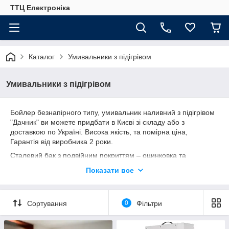
ТТЦ Електроніка
Каталог
Умивальники з підігрівом
Умивальники з підігрівом
Бойлер безнапірного типу, умивальник наливний з підігрівом
"Дачник" ви можете придбати в Києві зі складу або з
доставкою по Україні. Висока якість, та помірна ціна,
Гарантія від виробника 2 роки.
Сталевий бак з подвійним покриттям – оцинковка та
порошкова емаль (ПЕ).
Показати все
Універсальний нагрівальний прилад для приватного будинку,
дачі, літньої кухні, гостьового будиночка, медичного кабінету,
манікюрного салону, сільського, сільського господарства, для
Сортування
0
Фільтри
малого бізнесу типу перукарні, кіоску, торгової точки,
фастфуду, СТО, де необхідна гаряча вода та відсутній
центральний