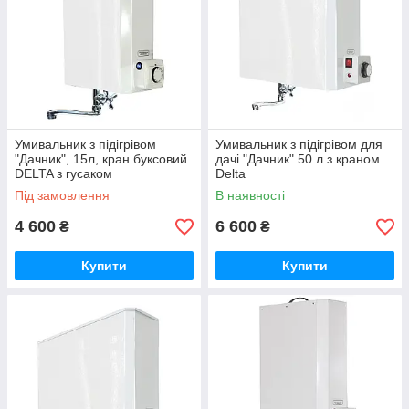
Корпус бака має подвійне покриття – оцинкування +
порошкова емаль (ПЕ).
Електроживлення: 250V
Клас ізоляції: I.
Ступінь захисту: IP 20
Вироби повністю відповідають стандартам якості
Умивальник з підігрівом
Умивальник з підігрівом для
"Дачник", 15л, кран буксовий
дачі "Дачник" 50 л з краном
DELTA з гусаком
Delta
Під замовлення
В наявності
4 600
6 600
₴
₴
Купити
Купити