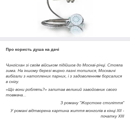
Про користь душа на дачі
Чингісхан зі своїм військом підійшов до Москві-річці. Стояла
зима. На іншому березі мирно лазні топилися, Москвичі
вибігали з натоплених парних,
і з задоволенням борсалися
в снігу.
«Що вони роблять?» запитав великий завойовник свого
товмача...
З роману "Жорстоке століття"
У романі відтворена картина життя монголів в кінці XII -
початку XIII