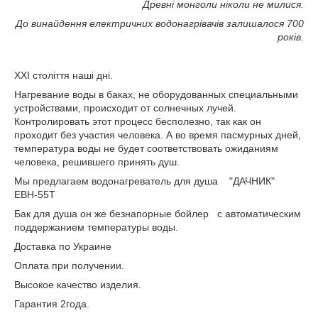
Древні монголи ніколи не милися.
До винайдення електричних водонагрівачів залишалося 700
років.
XXI століття наші дні.
Нагревание воды в баках, не оборудованных специальными
устройствами, происходит от солнечных лучей.
Контролировать этот процесс бесполезно, так как он
проходит без участия человека. А во время пасмурных дней,
температура воды не будет соответствовать ожиданиям
человека, решившего принять душ.
Мы предлагаем водонагреватель для душа "ДАЧНИК"
ЕВН-55Т
Бак для душа он же безнапорные бойлер с автоматическим
поддержанием температуры воды.
Доставка по Украине
Оплата при получении.
Высокое качество изделия.
Гарантия 2года.