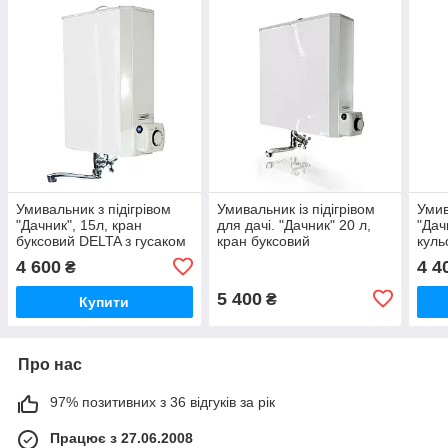
Умивальник з підігрівом
Умивальник із підігрівом
Умив
"Дачник", 15л, кран
для дачі. "Дачник" 20 л,
"Дач
буксовий DELTA з гусаком
кран буксовий
кул
хромований DELTA
4 600
4 4
₴
5 400
₴
Купити
Про нас
97% позитивних з 36 відгуків за рік
Працює з 27.06.2008