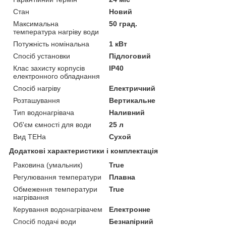
Стан
Новий
Максимальна
50 град.
температура нагріву води
Потужність номінальна
1 кВт
Спосіб установки
Підлоговий
Клас захисту корпусів
IP40
електронного обладнання
Спосіб нагріву
Електричний
Розташування
Вертикальне
Тип водонагрівача
Наливний
Об'єм ємності для води
25 л
Вид ТЕНа
Сухой
Додаткові характеристики і комплектація
Раковина (умальник)
True
Регулювання температури
Плавна
Обмеження температури
True
нагрівання
Керування водонагрівачем
Електронне
Спосіб подачі води
Безнапірний